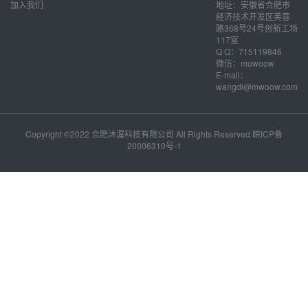
加入我们
地址：安徽省合肥市
经济技术开发区芙蓉
路368号24号创新工场
117室
Q Q：715119846
微信：muwoow
E-mail：
wangdl@mwoow.com
Copyright ©2022 合肥沐渥科技有限公司 All Rights Reserved
皖ICP备
20006310号-1