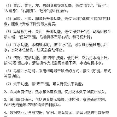
（1）背起、背平，左、右翻身和恢复功能，通过“背起”、“背平”、
“左翻身”、“右翻身”、“还原”键进行操作。
（2）屈腿、平腿，脚踏板升降功能，通过“屈腿”键和“平腿”键控制
板，腿板上升或下降到最大角度。
（3）马桶板打开、关闭、升降功能，通过“便盆开”键，马桶侧移至
最左端；“便盆管”键，马桶侧移至最右端；和马桶升降。
（4）注水功能，水箱缺水时，按“注水”键，可以进行通过电机注
水，水箱水位检测，注满后自动停止。
（5）洁臀、花洒功能，按“洁臀”按键，便门开，然后污水桶上升，
按“花洒”键出水，清洁操作完成后污水桶下降，水箱电机排水。
（6）马桶冲水功能，采用继电器干触点的方式，按“冲便”键，形式
冲便功能。
（7）烘干功能，按“烘干”键，可以行使烘干功能。
2、吹风湿度传感、热水箱温度检测，使用防水数字温度计探头。
3、采用串口通讯，包括语音提示模块、线控器，有线通讯控制、
WIFI无线通讯控制和语音控制模块。
4、数据交互，与线控器、WIFI、语音提示、语音识别进行数据交